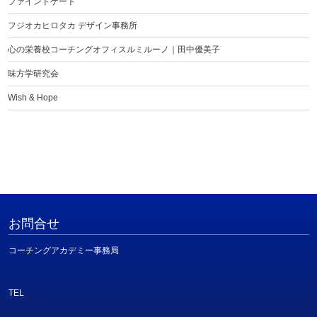
ファインドゲート
フジオカヒロタカ デザイン事務所
心の栄養校コーチングオフィスルミルーノ｜田中優美子
味方学研究会
Wish & Hope
お問合せ
コーチングアカデミー事務局
TEL