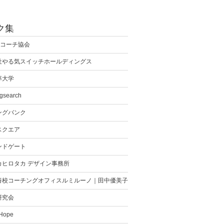
ク集
際コーチ協会
社やる気スイッチホールディングス
率大学
gsearch
ングバンク
スクエア
ンドゲート
カヒロタカ デザイン事務所
養校コーチングオフィスルミルーノ｜田中優美子
研究会
 Hope