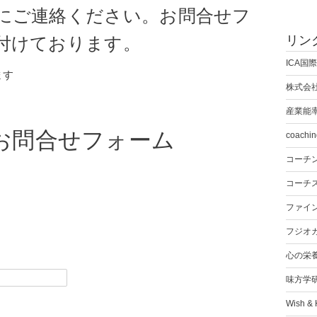
にご連絡ください。お問合せフ
リン
付けております。
ICA国
ます
株式会
産業能
お問合せフォーム
coachin
コーチ
コーチ
ファイ
フジオ
心の栄
味方学
Wish &