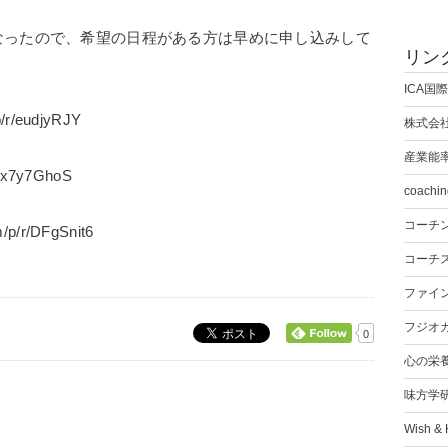
なったので、希望の日程がある方は早めに申し込みして
リン
ICA国
/r/eudjyRJY
株式会
産業能
/x7y7GhoS
coachin
コーチ
p/r/DFgSnit6
コーチ
ファイ
フジオ
0
心の栄
味方学
Wish &