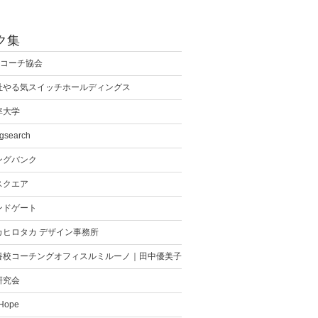
ク集
際コーチ協会
社やる気スイッチホールディングス
率大学
gsearch
ングバンク
スクエア
ンドゲート
カヒロタカ デザイン事務所
養校コーチングオフィスルミルーノ｜田中優美子
研究会
 Hope