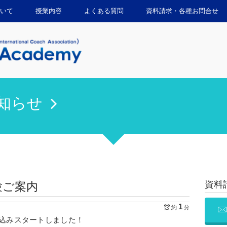
いて
授業内容
よくある質問
資料請求・各種お問合せ
知らせ
資料
験ご案内
1
約
分
込みスタートしました！