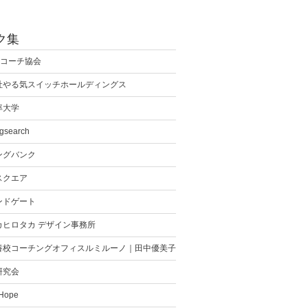
ク集
際コーチ協会
社やる気スイッチホールディングス
率大学
gsearch
ングバンク
スクエア
ンドゲート
カヒロタカ デザイン事務所
養校コーチングオフィスルミルーノ｜田中優美子
研究会
 Hope