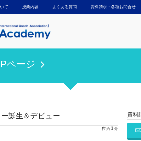
いて
授業内容
よくある質問
資料請求・各種お問合せ
OPページ
資料
ター誕生＆デビュー
1
約
分