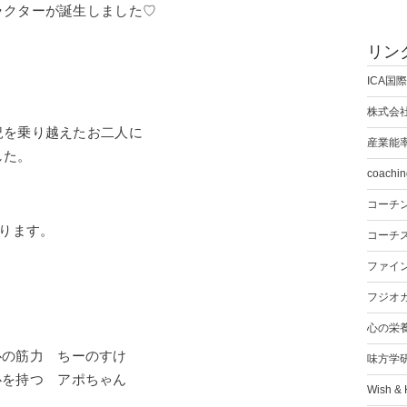
ラクターが誕生しました♡
リン
ICA国
株式会
況を乗り越えたお二人に
産業能
した。
coachin
コーチ
あります。
コーチ
ファイ
フジオ
心の栄
・心の筋力 ちーのすけ
味方学
関心を持つ アポちゃん
Wish &